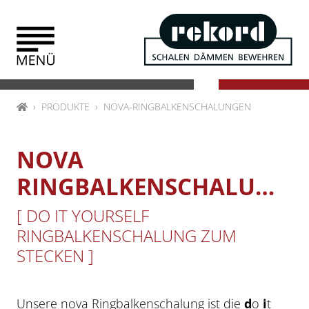
Zum Inhalt springen
HOME
PRODUKTE
NOVA-RINGBALKENSCHALUNGEN
NOVA
RINGBALKENSCHALUNGEN
[ DO IT YOURSELF
RINGBALKENSCHALUNG ZUM
STECKEN ]
Unsere nova Ringbalkenschalung ist die
d
o
i
t