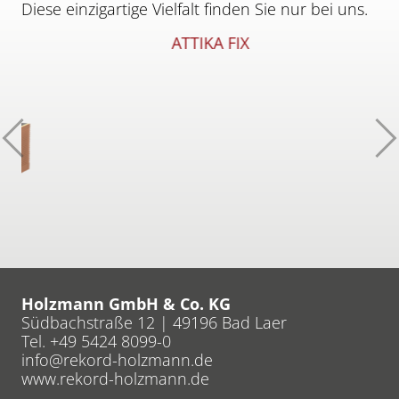
Diese einzigartige Vielfalt finden Sie nur bei uns.
ATTIKA FIX
Zurück
W
Holzmann GmbH & Co. KG
Südbachstraße 12 | 49196 Bad Laer
Tel. +49 5424 8099-0
info
rekord-holzmann
de
www.rekord-holzmann.de