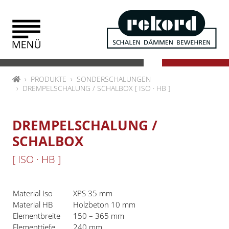
Zum Inhalt springen
HOME
PRODUKTE
SONDERSCHALUNGEN
DREMPELSCHALUNG / SCHALBOX [ ISO · HB ]
DREMPELSCHALUNG /
SCHALBOX
[ ISO · HB ]
Material Iso
XPS 35 mm
Material HB
Holzbeton 10 mm
Elementbreite
150 – 365 mm
Elementtiefe
240 mm