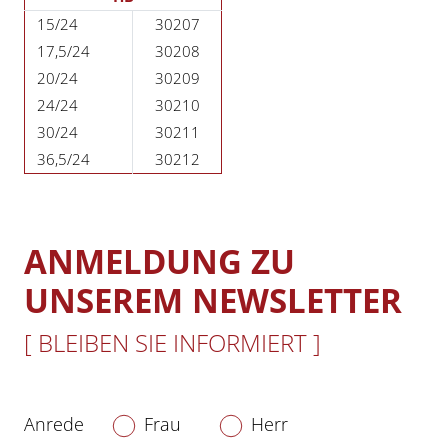
15/24
30207
17,5/24
30208
20/24
30209
24/24
30210
30/24
30211
36,5/24
30212
ANMELDUNG ZU
UNSEREM NEWSLETTER
[ BLEIBEN SIE INFORMIERT ]
Anrede
Frau
Herr