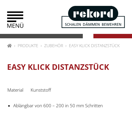
Zum Inhalt springen
HOME
PRODUKTE
ZUBEHÖR
EASY KLICK DISTANZSTÜCK
EASY KLICK DISTANZSTÜCK
Material
Kunststoff
Ablängbar von 600 – 200 in 50 mm Schritten