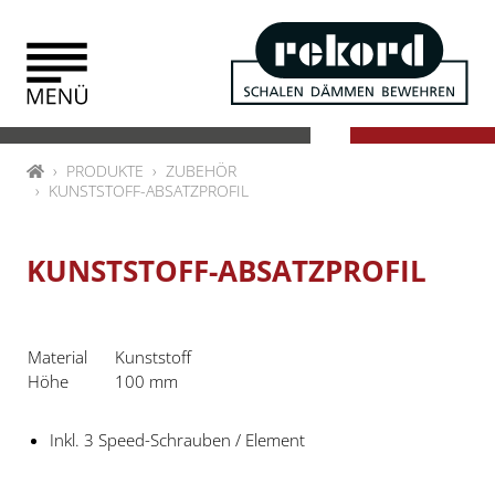
Zum Inhalt springen
HOME
PRODUKTE
ZUBEHÖR
KUNSTSTOFF-ABSATZPROFIL
KUNSTSTOFF-ABSATZPROFIL
Material
Kunststoff
Höhe
100 mm
Inkl. 3 Speed-Schrauben / Element