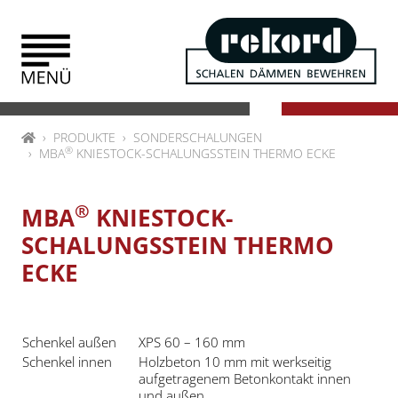
Zum Inhalt springen
HOME
PRODUKTE
SONDERSCHALUNGEN
®
MBA
KNIESTOCK-SCHALUNGSSTEIN THERMO ECKE
®
MBA
KNIESTOCK-
SCHALUNGSSTEIN THERMO
ECKE
Schenkel außen
XPS 60 – 160 mm
Schenkel innen
Holzbeton 10 mm mit werkseitig
aufgetragenem Betonkontakt innen
und außen