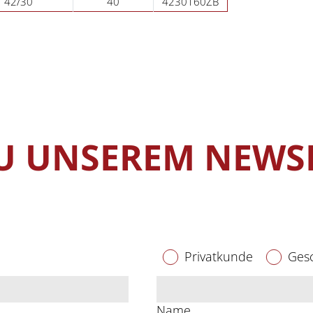
42/30
40
4230160ZB
 UNSEREM NEWS
Privatkunde
Ges
Name