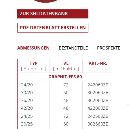
ZUR SHI-DATENBANK
PDF DATENBLATT ERSTELLEN
ABMESSUNGEN
BESTANDTEILE
PROSPEKTE
TYP
VE
ART.-NR.
[ B x H / cm ]
[ m / Palette ]
GRAPHIT-EPS 60
24/20
72
242060ZB
30/20
60
302060ZB
36/20
48
362060ZB
42/20
48
422060ZB
24/25
72
242560ZB
30/25
60
302560ZB