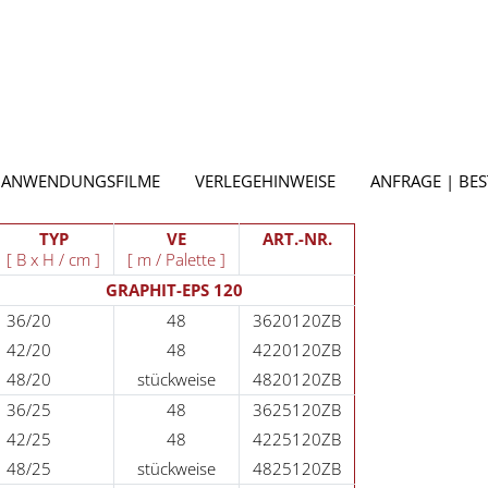
ANWENDUNGSFILME
VERLEGEHINWEISE
ANFRAGE | BE
TYP
VE
ART.-NR.
[ B x H / cm ]
[ m / Palette ]
GRAPHIT-EPS 120
36/20
48
3620120ZB
42/20
48
4220120ZB
48/20
stückweise
4820120ZB
36/25
48
3625120ZB
42/25
48
4225120ZB
48/25
stückweise
4825120ZB