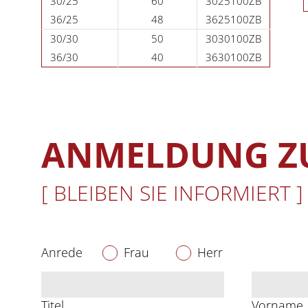
30/25
60
3025100ZB
36/25
48
3625100ZB
30/30
50
3030100ZB
36/30
40
3630100ZB
ANMELDUNG ZU
[ BLEIBEN SIE INFORMIERT ]
Anrede
Frau
Herr
Titel
Vorname