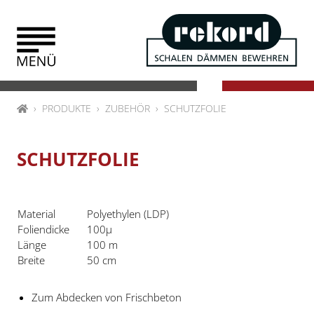
Zum Inhalt springen
HOME
PRODUKTE
ZUBEHÖR
SCHUTZFOLIE
SCHUTZFOLIE
Material
Polyethylen (LDP)
Foliendicke
100µ
Länge
100 m
Breite
50 cm
Zum Abdecken von Frischbeton