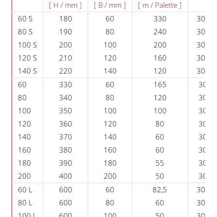
[ H / mm ]
[ B / mm ]
[ m / Palette ]
60 S
180
60
330
3025
80 S
190
80
240
3025
100 S
200
100
200
3025
120 S
210
120
160
3025
140 S
220
140
120
3025
60
330
60
165
3025
80
340
80
120
3025
100
350
100
100
3025
120
360
120
80
3025
140
370
140
60
3025
160
380
160
60
3025
180
390
180
55
3025
200
400
200
50
3025
60 L
600
60
82,5
3025
80 L
600
80
60
3025
100 L
600
100
50
3025