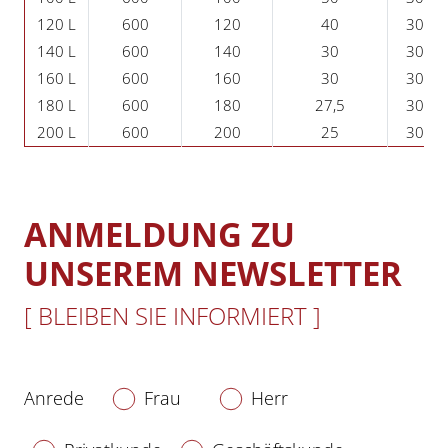
120 L
600
120
40
3025
140 L
600
140
30
3025
160 L
600
160
30
3025
180 L
600
180
27,5
3025
200 L
600
200
25
3025
ANMELDUNG ZU
UNSEREM NEWSLETTER
[ BLEIBEN SIE INFORMIERT ]
Anrede
Frau
Herr