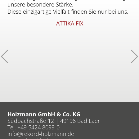
unsere besondere Stärke.
Diese einzigartige Vielfalt finden Sie nur bei uns.
ATTIKA FIX
Zurück
W
Holzmann GmbH & Co. KG
Südbachstraße 12 | 49196 Bad Laer
Tel. +49 5424 8099-0
info
rekord-holzmann
de