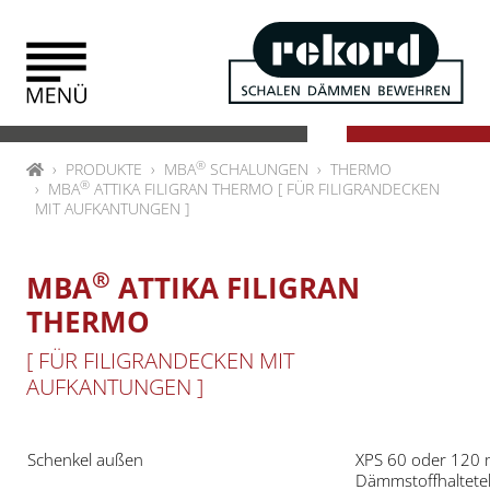
Zum Inhalt springen
®
HOME
PRODUKTE
MBA
SCHALUNGEN
THERMO
®
MBA
ATTIKA FILIGRAN THERMO [ FÜR FILIGRANDECKEN
MIT AUFKANTUNGEN ]
®
MBA
ATTIKA FILIGRAN
THERMO
[ FÜR FILIGRANDECKEN MIT
AUFKANTUNGEN ]
Schenkel außen
XPS 60 oder 120 
Dämmstoffhaltetel