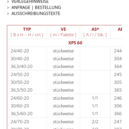
VERLEGEHINWEISE
ANFRAGE | BESTELLUNG
AUSSCHREIBUNGSTEXTE
TYP
VE
AS*
ART.
[ B x H – H / cm ]
[ m / Palette ]
[ A / I / Stk. ]
XPS 60
24/40-20
stückweise
24402
30/40-20
stückweise
30402
36,5/40-20
stückweise
36402
24/50-20
stückweise
24502
30/50-20
stückweise
30502
36,5/50-20
stückweise
36502
24/60-20
stückweise
1/1
24602
30/60-20
stückweise
1/1
30602
36,5/60-20
stückweise
1/1
36602
24/70-20
stückweise
2/2
24702