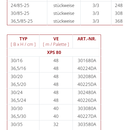
24/85-25
stückweise
3/3
24852
30/85-25
stückweise
3/3
30852
36,5/85-25
stückweise
3/3
36852
TYP
VE
ART.-NR.
[ B x H / cm ]
[ m / Palette ]
XPS 80
30/16
48
301680A
36,5/16
48
40224DA
30/20
48
302080A
36,5/20
48
40225DA
30/24
48
302480A
36,5/24
48
40226DA
30/30
40
303080A
36,5/30
40
40227DA
30/35
32
303580A