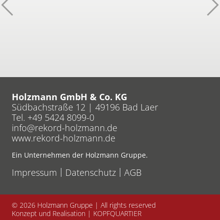
Zurück
W
Holzmann GmbH & Co. KG
Südbachstraße 12 | 49196 Bad Laer
Tel. +49 5424 8099-0
info
rekord-holzmann
de
www.rekord-holzmann.de
Ein Unternehmen der Holzmann Gruppe.
Impressum
Datenschutz
AGB
© 2026
Holzmann Gruppe | All rights reserved
Konzept und Realisation |
KOPFQUARTIER