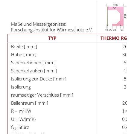
Maße und Messergebnisse:
Forschungsinstitut für Wärmeschutz e.V.
TYP
THERMO RG 60
Breite [ mm ]
260
Höhe [ mm ]
300
Schenkel innen [ mm ]
50
Schenkel außen [ mm ]
10
Isolierung zur Decke [ mm ]
50
Isolierung
35
raumseitiger Verschluss [ mm ]
Ballenraum [ mm ]
200
2
R = m
KW
1,43
2
U = W/(m
K)
0,63
f
Sturz
0,90
RSI