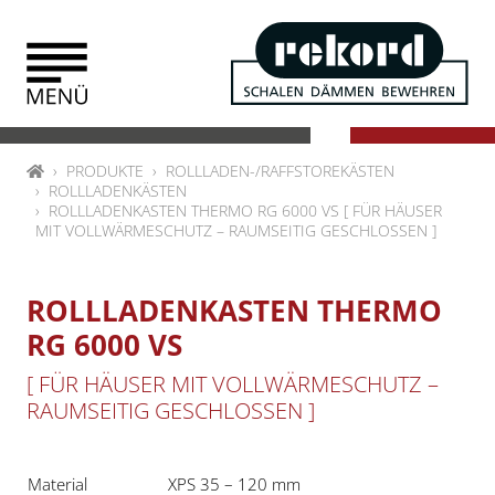
Zum Inhalt springen
HOME
PRODUKTE
ROLLLADEN-/RAFFSTOREKÄSTEN
ROLLLADENKÄSTEN
ROLLLADENKASTEN THERMO RG 6000 VS [ FÜR HÄUSER
MIT VOLLWÄRMESCHUTZ – RAUMSEITIG GESCHLOSSEN ]
ROLLLADENKASTEN THERMO
RG 6000 VS
[ FÜR HÄUSER MIT VOLLWÄRMESCHUTZ –
RAUMSEITIG GESCHLOSSEN ]
Material
XPS 35 – 120 mm